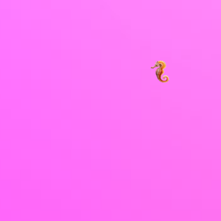
شارع الشيخ زايد
حديقة غرناطة للأعمال
دبي
الطريق الدائري الشرقي
الإمارات العربية المتحدة
الرياض
+971 43 545 956
المملكة العربية السعودية
info@element8.ae
+966 11 470 3408
info@element8.sa