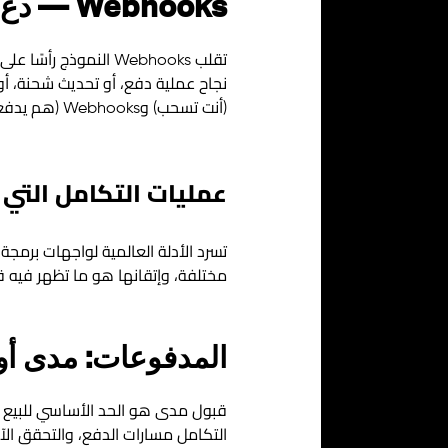
Webhooks — دع البيانات تأتي إليك
تقلب Webhooks النمو
نجاح عملية دفع، أو تحديث شحنة، أو
(أنت تسحب) وWebhooks (هم يدفعون)، ما يبقي الأنظمة متزامنة دون استطلاع مُهدِر للموارد.
عمليات التكامل التي 
مختلفة، وإتقانها هو ما تظهر فيه قي
المدفوعات: مدى أولً
قبول مدى هو الحد الأساسي للبيع ع