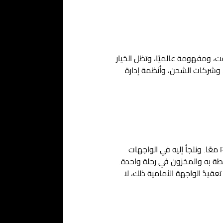
 بسيطة، وقابلة للتخزين المؤقت، ومفهومة عالميًا، وتظل الخيار
 وشركات الشحن، وأنظمة إدارة
يتيح GraphQL للعميل طلب البيانات التي يحتاجها بالضبط في استعلام واحد، بدلًا من دمج عدة طلبات REST معًا. ونلجأ إليه في الواجهات
بطة به والمخزون في رحلة واحدة.
يدُ الواجهة الأمامية ذلك، لا