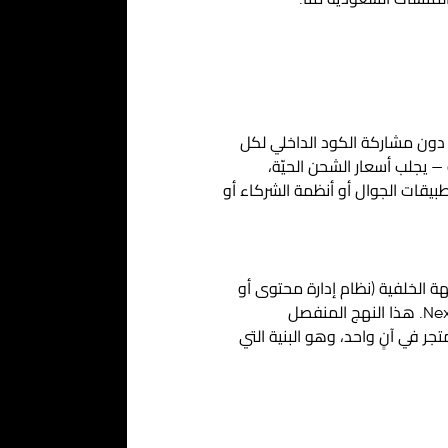
المنشآت السعودية منا.
ت دون مشاركة الكود الداخلي لكل
 يجلب أسعار الشحن الحيّة،
يقات الجوال أو أنظمة الشركاء أو
أنه يحدد الطريقة التي نصمم بها معظم مشاريعنا في 2026: تنشر الواجهة الخلفية (نظام إدارة محتوى أو
خدمة مخصصة) المحتوى ومنطق العمل عبر واجهة برمجية، وتستهلكها واجهة أمامية سريعة — غالبًا Next.js. هذا النهج المنفصل
جر في آنٍ واحد، وهو البنية التي