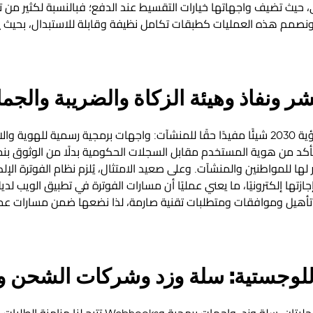
ابي، حيث تضيف واجهاتها خيارات التقسيط عند الدفع؛ فبالنسبة لكثير من تج
. ونصمم هذه العمليات كطبقات تكامل نظيفة وقابلة للاستبدال، بحيث يس
شر ونفاذ وهيئة الزكاة والضريبة والجم
أنتج برنامج الحكومة الرقمية ضمن رؤية 2030 شيئًا مفيدًا حقًا للمنشآت: واجهات برمجية رسم
تأكد من هوية المستخدم مقابل السجلات الحكومية بدلًا من الوثوق بنم
ا للمواطنين والمنشآت. وعلى صعيد الامتثال، يُلزم نظام الفوترة الإلكت
جازتها إلكترونيًا، ما يعني عمليًا أن مسارات الفوترة في تطبيق الويب ل
هيل وموافقات ومتطلبات تقنية صارمة، لذا نضعها ضمن مسارات عمل م
اللوجستية: سلة وزد وشركات الشحن 