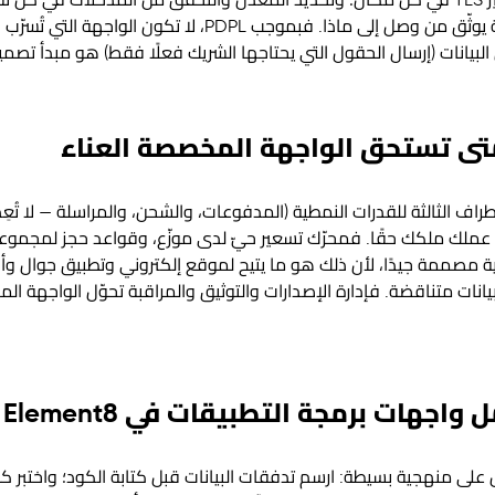
خارج الكود وتدويرها بانتظام؛ وتشفير TLS في كل مكان؛ وتحديد المعدّل والتحقق من ال
توقيع Webhooks؛ وتسجيل مراجعة يوثّق من وصل إلى ماذا. فبموج
ل البيانات (إرسال الحقول التي يحتاجها الشريك فعلًا فقط) هو مبدأ تصم
 متى تستحق الواجهة المخصصة العناء
اف الثالثة للقدرات النمطية (المدفوعات، والشحن، والمراسلة — لا تُعِد 
 ملكك حقًا. فمحرّك تسعير حيّ لدى موزّع، وقواعد حجز لمجموعة عي
 مصممة جيدًا، لأن ذلك هو ما يتيح لموقع إلكتروني و
تطبيق جوال
وأن
 بيانات متناقضة. فإدارة الإصدارات والتوثيق والمراقبة تحوّل الواجهة
جهات برمجة التطبيقات في Element8