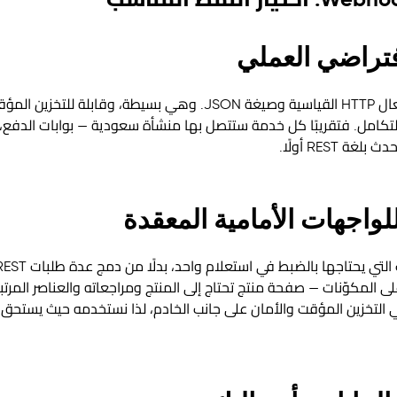
تعرض واجهات REST الموارد عبر أفعال HTTP القياسية وصيغة JSON. وهي
تكامل. فتقريبًا كل خدمة ستتصل بها منشأة سعودية — بوابات الدفع،
REST أولًا.
على المكوّنات — صفحة منتج تحتاج إلى المنتج ومراجعاته والعناصر المرت
التخزين المؤقت والأمان على جانب الخادم، لذا نستخدمه حيث يستحق تعق