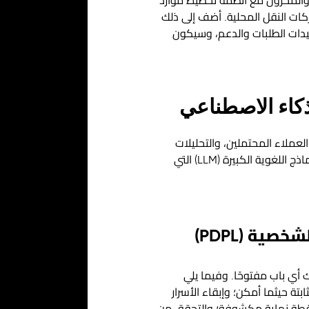
جهات برمجية وWebhooks تتيح لنا مزامنة الطلبات والمخزون مع أنظمة تخطيط موارد
ات النقل المحلية. أضف إلى ذلك
ديون فعلًا — لتأكيدات الطلبات والدعم، وسيكون
لذكاء الاصطناعي
عملاء المحتملين، والتحليلات
لفهم السلوك، وخدمات الخرائط لمناطق التوصيل وأدلة المواقع، و— بشكل متزايد في 2026 — واجهات النماذج اللغوية الكبيرة (LLM) التي
ية (PDPL)
متك، وقد رفع نظام حماية البيانات الشخصية السعودي (PDPL) كلفة ترك أي باب مفتوحًا. وفيما يلي
لموقّعة بدلًا من المفاتيح الثابتة حيثما أمكن؛ وإبقاء الأسرار