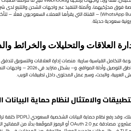
تعرض منصتا التجارة السعوديتان المحليتان، سلة وزد، وا
 فوق محرّكيهما، وأتمتة التنفيذ عبر واجهات الشحن والتتبع لدى شرك
واجهة واتساب للأعمال (WhatsApp Business API) — القناة التي يقرأها العملاء السعو
رونية
سعودية حديثة.
دارة العلاقات والتحليلات والخرائط وا
ة التكامل القياسية سارية: منصات إدارة العلاقات والتسويق لتدفق ال
ى العربية، والبحث، وسير عمل المحتوى داخل تطبيقات الويب.
بيقات والامتثال لنظام حماية البيانات الشخص
كل واجهة برمجية هي باب إلى أنظ
مبادئنا غير القابلة للتفاوض في كل مشروع: مصادقة عبر OAuth 2.0 أو الرموز ا