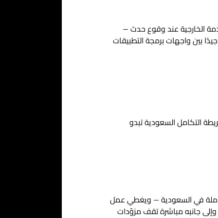
ك الخدمة الخارجية عند وقوع حدث —
دًا بين واجهات برمجة التطبيقات
Twi ثم تتوقف عند هذا الحد. لكن خريطة التكامل السعودية تبدو
لعاملة في السعودية — ويغطي عمل
المستردة، والمطابقة المالية. وإلى جانبه مباشرة تقف مزوّدات