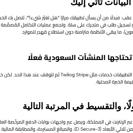
ذج رأسًا على عقب: فبدلًا من أن يسأل تطبيقك مرارًا “هل تغيّر شيء؟”، تتصل ب
 تسجيل طلب في متجرك على سلة. وتجمع عمليات التكامل المُصمَّمة جي
تحتاجها المنشآت السعودية فعلًا
تسرد الأدلة العالمية لواجهات برمجة التطبيقات خدمات مثل Stripe وlio
مة الخبرة المحلية.
ا، والتقسيط في المرتبة التالية
بر الإنترنت في المملكة، ويصل عبر واجهات بوابات الدفع المرخّصة ا
التكامل مسارات الدفع، والتحقق الآمن ثلاثي الأبعاد (3-D Secure)، والمبالغ 