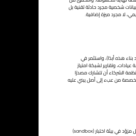
مدخلات في كل نقطة نهاية مكشوفة؛ والتحقق من
ب PDPL، لا تكون الواجهة التي تُسرّب بيانات شخصية مجرد حادثة تقنية بل
يمي، لا مجرد ميزة إضافية.
بناء هذه أبدًا)، واستثمر في
ادات، وتقارير لشبكة امتياز
ظمة الشركاء أن تتشارك مصدرًا
 المخصصة من عبء إلى أصل يبني عليه
استقرّ عقدان من العمل في التكامل على منهجية بسيطة: ارسم تدفقات البيانات قبل كتابة الكود؛ واختبر كل مزوّد في بيئة اختبار (sandbox)