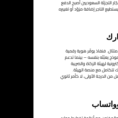
ّار التجزئة السعوديين أصبح الدفع
تطيع التاجر إضافة مزوّد أو تغييره
ارك
ية للهوية والامتثال. فنفاذ يوفّر هوية رقمية
وذج يعبّئه بنفسه — بينما تدعم
رونية لهيئة الزكاة والضريبة
ديك تتكامل مع منصة الهيئة.
ن الدرجة الأولى، لا كأمر ثانوي
وواتساب