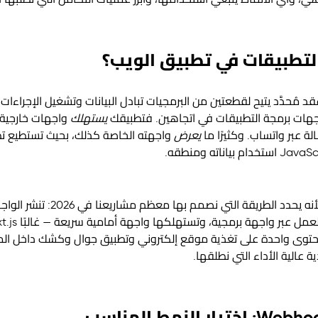
ي، وأي الأنماط ينبغي استخدامها، وأبرز عمليات التكامل التي تطلبها 
لتطبيقات في تطبيق الويب؟
 مُحدَّد يتيح لقطعتين من البرمجيات تبادل البيانات وتشغيل الإجراءا
جهات برمجة التطبيقات في اتجاهين. فتطبيقك
يستهلك
واجهات خارجية —
ة عبر واتساب. وكثيرًا ما
يعرض
واجهته الخاصة كذلك، بحيث تستطيع تطب
ويستحق هذا الاتجاه الثاني وقفة، ل
نصة محتوى واحدة على تغذية موقع إلكتروني وتطبيق جوال وكشك داخل المت
عالية الأداء التي نطلقها.