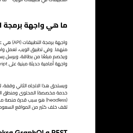
التطبيقات في تطبيقات الويب — ما ه
ما هي واجهة برمجة ا
واجهة برمجة التطبيقات (API)
هي عقد
منهما. وفي تطبيق الويب، تعمل وا
ويخصم مبلغًا من بطاقة، ويرسل رسال
واجهة أمامية حديثة مبنية على JavaScript استخدام بياناته ومنطقه.
(headless) هو سبب قدرة م
تقف خلف كثير من المواقع السعودية 