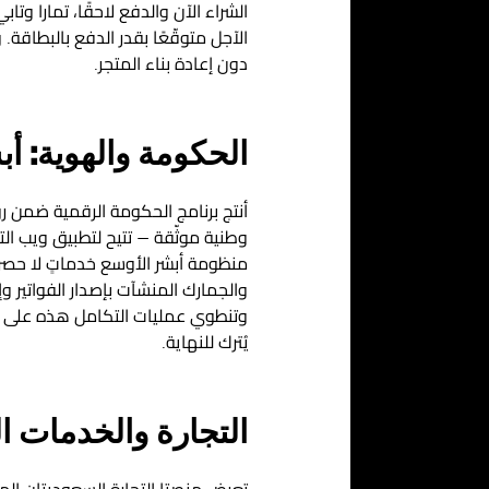
الشراء الآن والدفع لاحقًا، تمارا وت
الآجل متوقّعًا بقدر الدفع بالبطاقة
دون إعادة بناء المتجر.
الحكومة والهوية: أب
وطنية موثّقة — تتيح لتطبيق ويب ال
منظومة أبشر الأوسع خدماتٍ لا حصر له
والجمارك المنشآت بإصدار الفواتير وإ
وتنطوي عمليات التكامل هذه على تأ
يُترك للنهاية.
التجارة والخدمات 