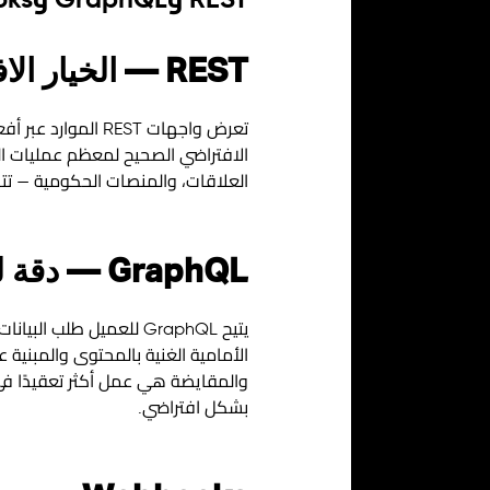
REST وGraphQL وWebhooks: اختيار النمط المناسب
REST — الخيار الافتراضي العملي
الافتراضي الصحيح لمعظم عمليات ال
العلاقات، والمنصات الحكومية — تتحدث بلغة 
GraphQL — دقة للواجهات الأمامية المعقدة
الأمامية الغنية بالمحتوى والمبنية 
والمقايضة هي عمل أكثر تعقيدًا في 
بشكل افتراضي.