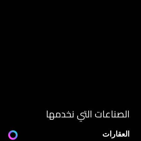
الرياض
دبي
المملكة العربية السعودية
الإمارات العربية المتحدة
+971 43 545 956
+966 11 470 3408
info@element8.ae
info@element8.sa
الصناعات التي نخدمها
العقارات