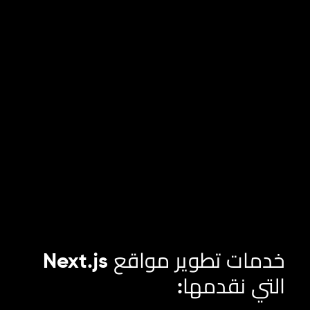
الرياض
دبي
المملكة العربية السعودية
الإمارات العربية المتحدة
+971 43 545 956
+966 11 470 3408
info@element8.ae
info@element8.sa
خدمات تطوير مواقع Next.js
التي نقدمها: