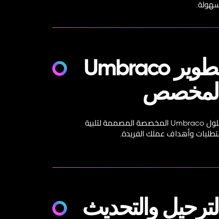
سهولة.
تطوير Umbraco
لمخصص
حلول Umbraco المخصصة المصممة لتلبية
طلبات وأهداف عملك الفريدة.
لترحيل والتحديث