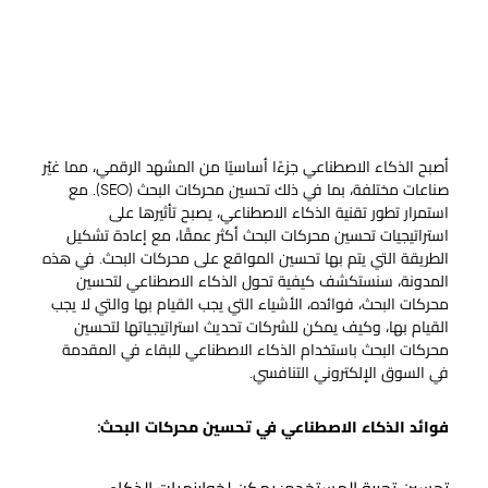
شارع الشيخ زايد
حديقة غرناطة للأعمال
دبي
الطريق الدائري الشرقي
الإمارات العربية المتحدة
الرياض
+971 43 545 956
المملكة العربية السعودية
info@element8.ae
+966 11 470 3408
info@element8.sa
أصبح الذكاء الاصطناعي جزءًا أساسيًا من المشهد الرقمي، مما غيّر
صناعات مختلفة، بما في ذلك تحسين محركات البحث (SEO). مع
استمرار تطور تقنية الذكاء الاصطناعي، يصبح تأثيرها على
استراتيجيات تحسين محركات البحث أكثر عمقًا، مع إعادة تشكيل
الطريقة التي يتم بها تحسين المواقع على محركات البحث. في هذه
المدونة، سنستكشف كيفية تحول الذكاء الاصطناعي لتحسين
محركات البحث، فوائده، الأشياء التي يجب القيام بها والتي لا يجب
القيام بها، وكيف يمكن للشركات تحديث استراتيجياتها لتحسين
محركات البحث باستخدام الذكاء الاصطناعي للبقاء في المقدمة
في السوق الإلكتروني التنافسي.
فوائد الذكاء الاصطناعي في تحسين محركات البحث: