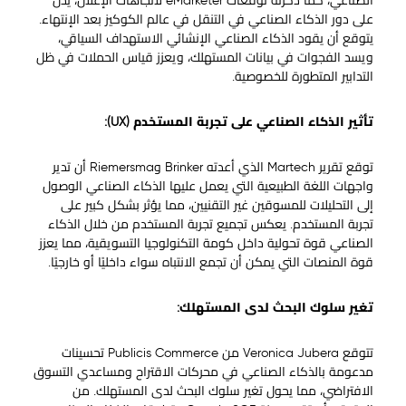
الصناعي، كما ذكرته توقعات eMarketer لاتجاهات الإعلان، يدل
على دور الذكاء الصناعي في التنقل في عالم الكوكيز بعد الإنتهاء.
يتوقع أن يقود الذكاء الصناعي الإنشائي الاستهداف السياقي،
ويسد الفجوات في بيانات المستهلك، ويعزز قياس الحملات في ظل
التدابير المتطورة للخصوصية.
تأثير الذكاء الصناعي على تجربة المستخدم (UX):
توقع تقرير Martech الذي أعدته Brinker وRiemersma أن تدير
واجهات اللغة الطبيعية التي يعمل عليها الذكاء الصناعي الوصول
إلى التحليلات للمسوقين غير التقنيين، مما يؤثر بشكل كبير على
تجربة المستخدم. يعكس تجميع تجربة المستخدم من خلال الذكاء
الصناعي قوة تحولية داخل كومة التكنولوجيا التسويقية، مما يعزز
قوة المنصات التي يمكن أن تجمع الانتباه سواء داخليًا أو خارجيًا.
تغير سلوك البحث لدى المستهلك:
تتوقع Veronica Jubera من Publicis Commerce تحسينات
مدعومة بالذكاء الصناعي في محركات الاقتراح ومساعدي التسوق
الافتراضي، مما يحول تغير سلوك البحث لدى المستهلك. من