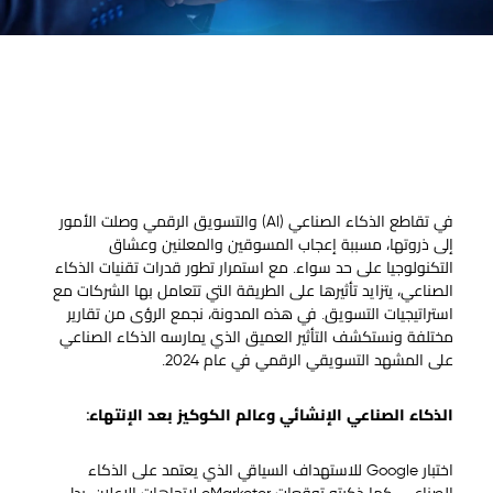
شارع الشيخ زايد
حديقة غرناطة للأعمال
دبي
الطريق الدائري الشرقي
الإمارات العربية المتحدة
الرياض
+971 43 545 956
المملكة العربية السعودية
info@element8.ae
+966 11 470 3408
info@element8.sa
في تقاطع الذكاء الصناعي (AI) والتسويق الرقمي وصلت الأمور
إلى ذروتها، مسببة إعجاب المسوقين والمعلنين وعشاق
التكنولوجيا على حد سواء. مع استمرار تطور قدرات تقنيات الذكاء
الصناعي، يتزايد تأثيرها على الطريقة التي تتعامل بها الشركات مع
استراتيجيات التسويق. في هذه المدونة، نجمع الرؤى من تقارير
مختلفة ونستكشف التأثير العميق الذي يمارسه الذكاء الصناعي
على المشهد التسويقي الرقمي في عام 2024.
الذكاء الصناعي الإنشائي وعالم الكوكيز بعد الإنتهاء:
اختبار Google للاستهداف السياقي الذي يعتمد على الذكاء