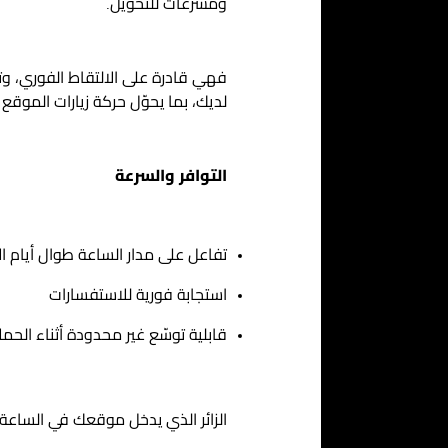
ومسرّعات للتحويل.
لديك، بما يحوّل حركة زيارات الموق
التوافر والسرعة
تفاعل على مدار الساعة طوال أيام 
استجابة فورية للاستفسارات
قابلية توسّع غير محدودة أثناء الحمل
الزائر الذي يدخل موقعك في الساعة 11 مساءً في الرياض لا ينبغي أن ينتظر حتى صباح اليوم التالي ليتحدث مع شركت